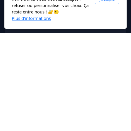
refuser ou personnaliser vos choix. Ça
reste entre nous ! 🔐🙂
Plus d'informations
📰 ARTICLE LE TÉLÉGRAMME · ROMAIN LEROUX
« On m'a dit que je ne saurais jamais lire
et écrire » : ce Breton raconte sa dyslexie
dans un livre
Habitant de Noyal-Châtillon, près de Rennes, Florian
Lemercier sortira, fin novembre, son premier livre. Un vrai
défi pour celui qui a été diagnostiqué dyslexique à
l'enfance. Pour lui, écrire un livre est tout sauf naturel.
Pourtant, il l'a fait.
Voir l'article
→