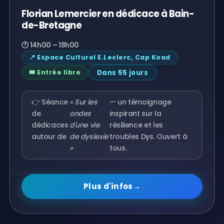
Florian Lemercier en dédicace à Bain-
de-Bretagne
🕐 14h00 – 18h00
📍 Espace Culturel E.Leclerc, Cap Koad
Dans 55 jours
🎟️ Entrée libre
👉 Séance
« Sur les
— un témoignage
de
ondes
inspirant sur la
dédicaces
d'une vie
résilience et les
autour de
de dyslexie
troubles Dys. Ouvert à
»
tous.
Plus d'infos
→