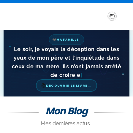
❤️
MA FAMILLE
"
Le soir, je voyais la déception dans les
yeux de mon père et l'inquiétude dans
ceux de ma mère. Ils n'ont jamais arrêté
de croire en moi.
"
→
📚
DÉCOUVRIR LE LIVRE
Mon Blog
Sensibilisation et Conférences sur les troubles DYS
Mes dernières actus...
Formations aux troubles DYS