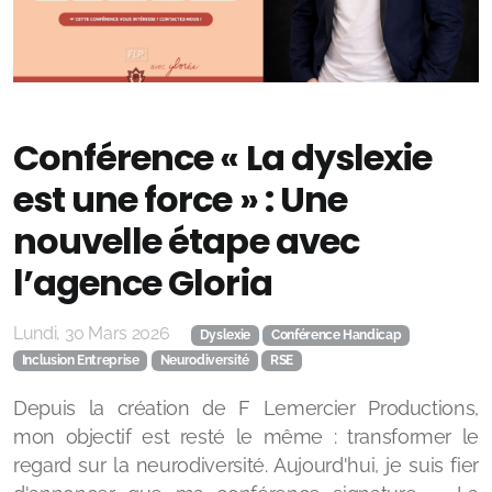
Conférence « La dyslexie
est une force » : Une
nouvelle étape avec
l’agence Gloria
Lundi, 30 Mars 2026
Dyslexie
Conférence Handicap
Inclusion Entreprise
Neurodiversité
RSE
Depuis la création de F Lemercier Productions,
mon objectif est resté le même : transformer le
regard sur la neurodiversité. Aujourd'hui, je suis fier