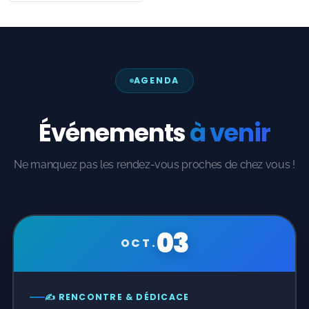
AGENDA
Événements
à venir
Ne manquez pas les rendez-vous proches de chez vous !
03
OCT.
✍️ RENCONTRE & DÉDICACE