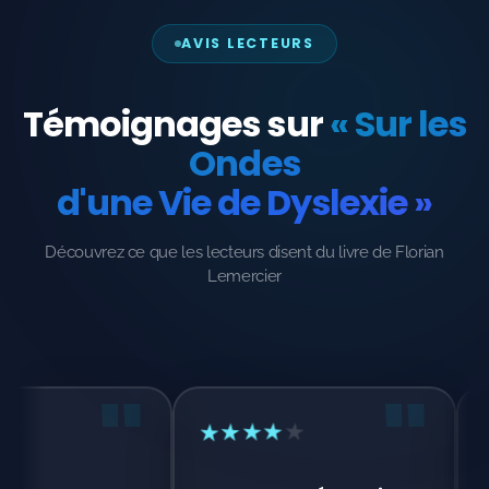
AVIS LECTEURS
Témoignages sur
« Sur les
Ondes
d'une Vie de Dyslexie »
Découvrez ce que les lecteurs disent du livre de Florian
Lemercier
"
★
★
★
★
★
★
★
★
★
★