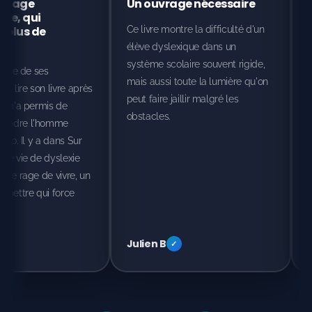
Une voix forte pour la
Un témoignage
cause des dys
bouleversant et inspi
Ce livre devrait être dans toutes
Son écriture est accessible,
les écoles. Il donne une voix à
sincère, et terriblement touc
ceux qu'on entend trop peu.
Un must pour mieux compre
les troubles dys et pour se
rappeler qu'on peut réussir,
même avec des différences.
Sophie L
Mathieu P
✓
✓