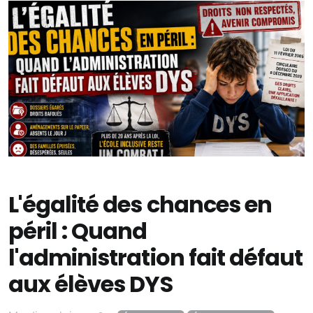
Consulting Accessibilité - Spécialité "Troubles DYS"
F LEMERCIER PRODUCTIONS
💼 Autres services F LEMERCIER PRODUCTIONS
🎬 Studio Vidéos
🎨Studio Graphique
🎙️ Studio Voix off
L'égalité des chances en
📼 Service de Numérisation de VHS
péril : Quand
💼 Services formations
l'administration fait défaut
aux élèves DYS