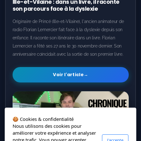
Ille-et-Vilaine : dans un livre, il raconte
son parcours face à la dyslexie
Originaire de Princé (Ille-et-Vilaine), l'ancien animateur de
radio Florian Lemercier fait face à la dyslexie depuis son
enfance. Il raconte son itinéraire dans un livre. Florian
Lemercier a fêté ses 27 ans le 30 novembre dernier. Son
anniversaire coïncidait avec la sortie de son premier livre.
Voir l'article
→
🍪 Cookies & confidentialité
Nous utilisons des cookies pour
améliorer votre expérience et analyser
notre trafic. Vous pouvez accepter,
J'accepte