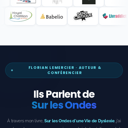
FLORIAN LEMERCIER · AUTEUR &
CONFÉRENCIER
Ils Parlent de
Sur les Ondes
À travers mon livre,
Sur les Ondes d'une Vie de Dyslexie
, j'ai