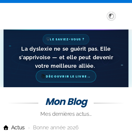
💡
LE SAVIEZ-VOUS ?
"
La dyslexie ne se guérit pas. Elle
s'apprivoise — et elle peut devenir
votre meilleure alliée.
"
→
📚
DÉCOUVRIR LE LIVRE
Mon Blog
Sensibilisation et Conférences sur les troubles DYS
Mes dernières actus...
Formations aux troubles DYS
Actus
Bonne année 2026