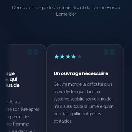
Découvrez ce que les lecteurs disent du livre de Florian
Lemercier
"
"
★
★
★
★
★
★
★
★
★
Un ouvrage nécessaire
Une voix fo
cause des 
Ce livre montre la difficulté d'un
Ce livre devrai
élève dyslexique dans un
les écoles. Il 
système scolaire souvent rigide,
ceux qu'on ent
mais aussi toute la lumière qu'on
vre après
peut faire jaillir malgré les
 de
obstacles.
me
ns Sur