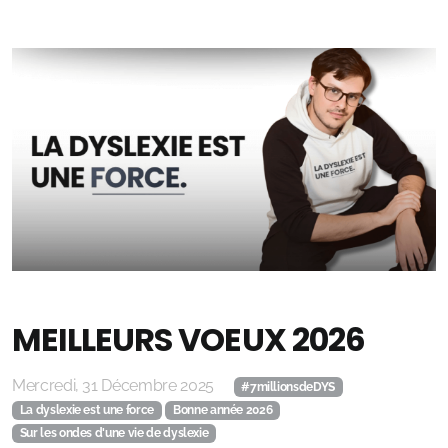
Consulting Accessibilité - Spécialité "Troubles DYS"
F LEMERCIER PRODUCTIONS
💼 Autres services F LEMERCIER PRODUCTIONS
🎬 Studio Vidéos
🎨Studio Graphique
🎙️ Studio Voix off
📼 Service de Numérisation de VHS
MEILLEURS VOEUX 2026
💼 Services formations
Mercredi, 31 Décembre 2025
#7millionsdeDYS
La dyslexie est une force
Bonne année 2026
Sur les ondes d'une vie de dyslexie