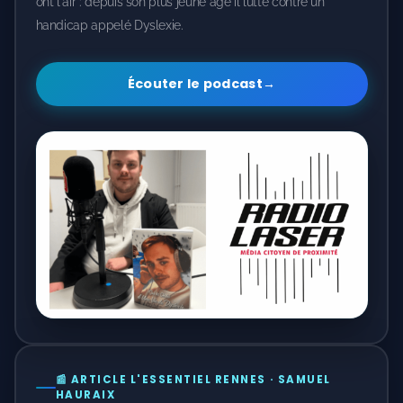
ont l'air : depuis son plus jeune âge il lutte contre un
handicap appelé Dyslexie.
Écouter le podcast
→
📰 ARTICLE L'ESSENTIEL RENNES · SAMUEL
HAURAIX