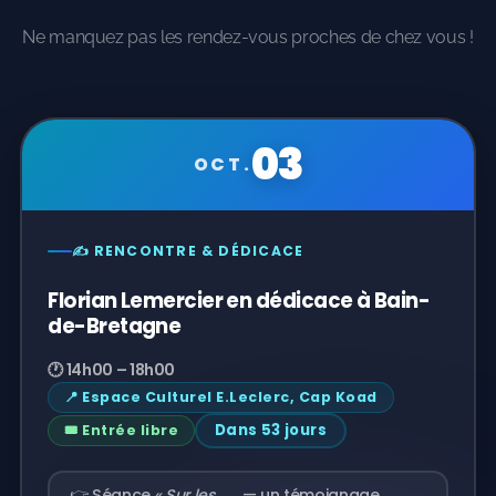
Ne manquez pas les rendez-vous proches de chez vous !
03
OCT.
✍️ RENCONTRE & DÉDICACE
Florian Lemercier en dédicace à Bain-
de-Bretagne
🕐 14h00 – 18h00
📍 Espace Culturel E.Leclerc, Cap Koad
Dans 53 jours
🎟️ Entrée libre
👉 Séance
« Sur les
— un témoignage