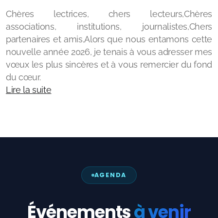
Chères lectrices, chers lecteurs,Chères
associations, institutions, journalistes,Chers
partenaires et amis,Alors que nous entamons cette
Mes Podcasts
nouvelle année 2026, je tenais à vous adresser mes
vœux les plus sincères et à vous remercier du fond
Quartier Libre
du cœur.
Lire la suite
UN PETIT DYS EN +
Les Vies Extraordinaires
AGENDA
Événements
à venir