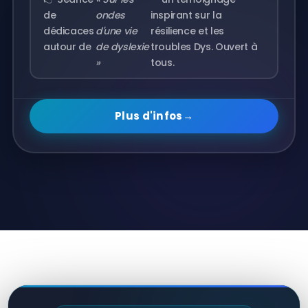
de
ondes
inspirant sur la
dédicaces
d'une vie
résilience et les
autour de
de dyslexie
troubles Dys. Ouvert à
»
tous.
Plus d'infos
→