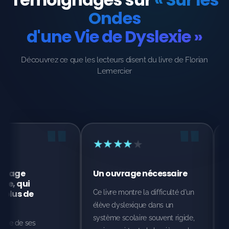
Ondes
d'une Vie de Dyslexie »
Découvrez ce que les lecteurs disent du livre de Florian
Lemercier
"
★
★
★
★
★
★
★
★
★
★
Un ouvrage nécessaire
Une voix forte pour l
cause des dys
Ce livre montre la difficulté d'un
Ce livre devrait être dans t
élève dyslexique dans un
les écoles. Il donne une voi
système scolaire souvent rigide,
ceux qu'on entend trop peu