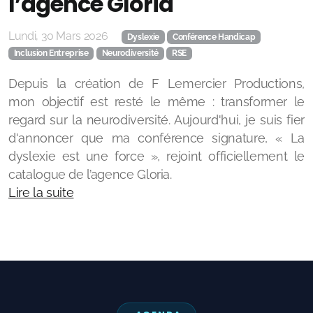
l’agence Gloria
Lundi, 30 Mars 2026
Dyslexie
Conférence Handicap
Inclusion Entreprise
Neurodiversité
RSE
Mes Podcasts
Depuis la création de F Lemercier Productions,
mon objectif est resté le même : transformer le
Quartier Libre
regard sur la neurodiversité. Aujourd'hui, je suis fier
UN PETIT DYS EN +
d'annoncer que ma conférence signature, « La
dyslexie est une force », rejoint officiellement le
Les Vies Extraordinaires
catalogue de l’agence Gloria.
Lire la suite