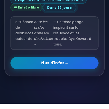
📍 Espace Culturel E.Leclerc, Cap Koad
Dans 57 jours
🎟️ Entrée libre
👉 Séance
« Sur les
— un témoignage
de
ondes
inspirant sur la
dédicaces
d'une vie
résilience et les
autour de
de dyslexie
troubles Dys. Ouvert à
»
tous.
Plus d'infos
→