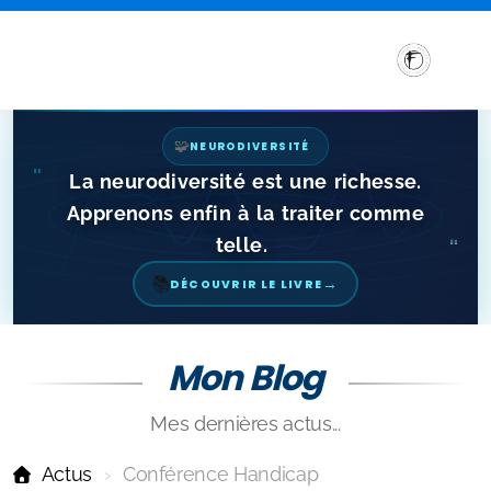
🧩
NEURODIVERSITÉ
"
La neurodiversité est une richesse.
Apprenons enfin à la traiter comme
telle.
"
→
📚
DÉCOUVRIR LE LIVRE
Mon Blog
Sensibilisation et Conférences sur les troubles DYS
Mes dernières actus...
Formations aux troubles DYS
Actus
Conférence Handicap