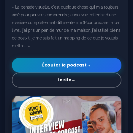
« La pensée visuelle, c'est quelque chose qui m'a toujours
aidé pour pouvoir, comprendre, concevoir, réfléchir d'une
manière complètement différente. » « (Pour préparer mon
livre), j'ai pris un pan de mur de ma maison, j'ai utilisé pleins
de post-it, je me suis fait un mapping de ce que je voulais
mettre... »
Écouter le podcast
→
Le site
→