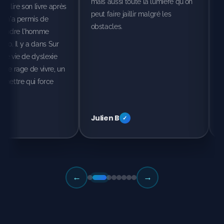
mais aussi toute la lumière qu'on
peut faire jaillir malgré les
obstacles.
Julien B
Sophie L
✓
✓
←
→