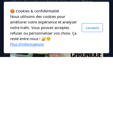
enfance. Il raconte son itinéraire dans un livre. Florian
Lemercier a fêté ses 27 ans le 30 novembre dernier. Son
🍪 Cookies & confidentialité
anniversaire coïncidait avec la sortie de son premier livre.
Nous utilisons des cookies pour
améliorer votre expérience et analyser
notre trafic. Vous pouvez accepter,
J'accepte
Voir l'article
→
refuser ou personnaliser vos choix. Ça
reste entre nous ! 🔐🙂
Plus d'informations