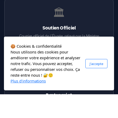
🏛️
Soutien Officiel
Courrier officiel de l'Élysée, relayé par la Ministre
déléguée chargée de l'Autonomie et du Handicap.
🍪 Cookies & confidentialité
Nous utilisons des cookies pour
améliorer votre expérience et analyser
notre trafic. Vous pouvez accepter,
J'accepte
refuser ou personnaliser vos choix. Ça
reste entre nous ! 🔐🙂
🤝
Plus d'informations
Partenariat
Soutenu par des associations clés comme
Dys Positif
et
le réseau associatif breton.