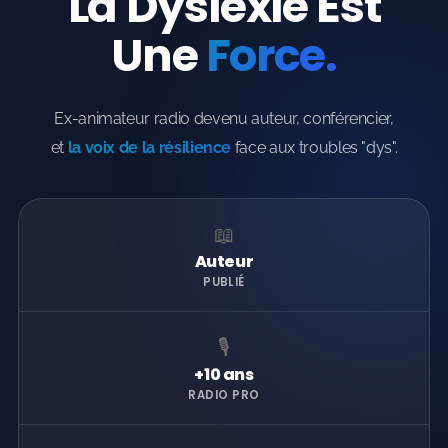
La Dyslexie Est
Une
Force.
Ex-animateur radio devenu auteur, conférencier,
et
la voix de la résilience
face aux troubles "dys".
📖
Auteur
PUBLIÉ
🎙️
+10 ans
RADIO PRO