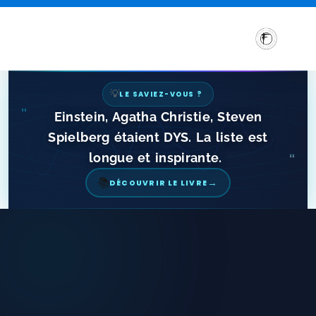
💡
LE SAVIEZ-VOUS ?
"
Einstein, Agatha Christie, Steven
Spielberg étaient DYS. La liste est
longue et inspirante.
"
→
📚
DÉCOUVRIR LE LIVRE
Sensibilisation et Conférences sur les troubles DYS
Formations aux troubles DYS