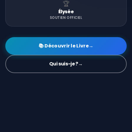
🏆
Élysée
SOUTIEN OFFICIEL
📚 Découvrir le Livre
→
Qui suis-je ?
→