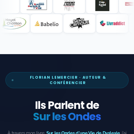
FLORIAN LEMERCIER · AUTEUR &
CONFÉRENCIER
Ils Parlent de
Sur les Ondes
À travers mon livre,
Sur les Ondes d'une Vie de Dyslexie
, j'ai
voulu partager un parcours unique : celui de la résilience et de