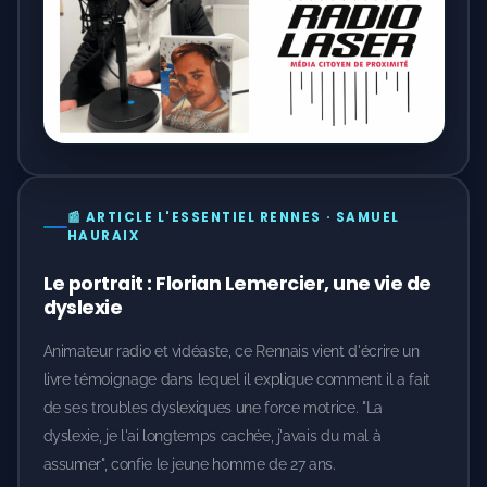
📰 ARTICLE L'ESSENTIEL RENNES · SAMUEL
HAURAIX
Le portrait : Florian Lemercier, une vie de
dyslexie
Animateur radio et vidéaste, ce Rennais vient d'écrire un
livre témoignage dans lequel il explique comment il a fait
de ses troubles dyslexiques une force motrice. "La
dyslexie, je l'ai longtemps cachée, j'avais du mal à
assumer", confie le jeune homme de 27 ans.