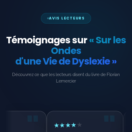
AVIS LECTEURS
Témoignages sur
« Sur les
Ondes
d'une Vie de Dyslexie »
Découvrez ce que les lecteurs disent du livre de Florian
Lemercier
"
"
★
★
★
★
★
★
★
★
★
voix forte pour la
Un témoignage