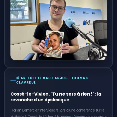
📰 ARTICLE LE HAUT ANJOU · THOMAS
CLAVREUL
Cossé-le-Vivien. "Tu ne sers à rien !" : la
revanche d'un dyslexique
Florian Lemercier interviendra lors d'une conférence sur la
dyslexie à Cossé-le-Vivien (Mayenne). L'homme de 27 ans a
su développer des solutions face aux difficultés qu'il a