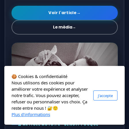
Voir l'article
→
Le média
→
🍪 Cookies & confidentialité
Nous utilisons des cookies pour
améliorer votre expérience et analyser
notre trafic. Vous pouvez accepter,
J'accepte
refuser ou personnaliser vos choix. Ça
reste entre nous ! 🔐🙂
Plus d'informations
📰 ARTICLE ACTU.FR · BENOIT FOUQUE
Ille-et-Vilaine : dans un livre, il raconte