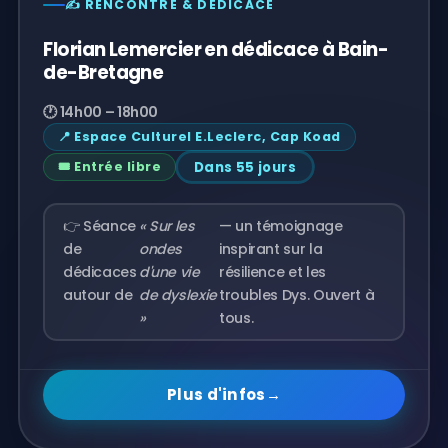
Florian Lemercier en dédicace à Bain-
de-Bretagne
🕐 14h00 – 18h00
📍 Espace Culturel E.Leclerc, Cap Koad
Dans 55 jours
🎟️ Entrée libre
👉 Séance
« Sur les
— un témoignage
de
ondes
inspirant sur la
dédicaces
d'une vie
résilience et les
autour de
de dyslexie
troubles Dys. Ouvert à
»
tous.
Plus d'infos
→