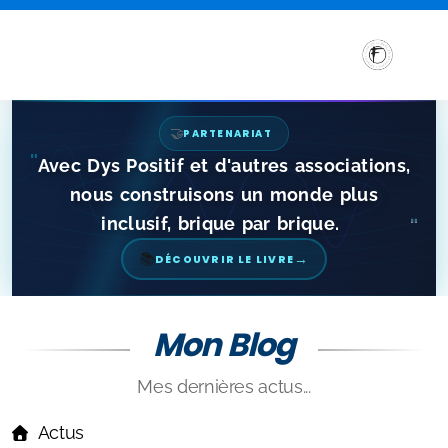
🌊
SUR LES ONDES
"
Avec Dys Positif et d'autres associations,
nous cons
"
📚
→
DÉCOUVRIR LE LIVRE
Mon Blog
Mes dernières actus...
Sensibilisation et Conférences sur les troubles DYS
Actus
Formations aux troubles DYS
L'égalité des chances en péril : Quand