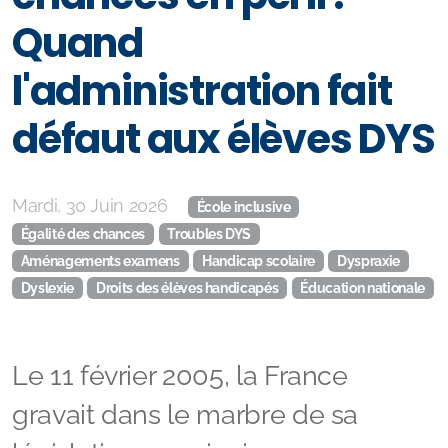
Quand
l'administration fait
défaut aux élèves DYS
Mes Podcasts
Quartier Libre
Mardi, 30 Juin 2026
École inclusive
UN PETIT DYS EN +
Égalité des chances
Troubles DYS
Aménagements examens
Handicap scolaire
Dyspraxie
Les Vies Extraordinaires
Dyslexie
Droits des élèves handicapés
Éducation nationale
Le 11 février 2005, la France
gravait dans le marbre de sa
législation un principe