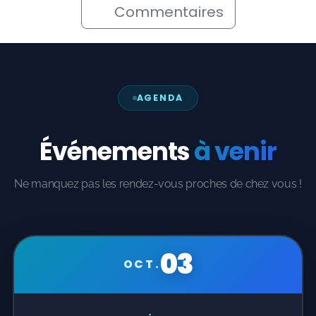
AGENDA
Événements
à venir
Ne manquez pas les rendez-vous proches de chez vous !
03
OCT.
✍️ RENCONTRE & DÉDICACE