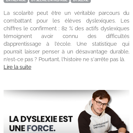
La scolarité peut être un véritable parcours du
combattant pour les élèves dyslexiques. Les
chiffres le confirment : 82 % des actifs dyslexiques
Mes Podcasts
témoignent avoir connu des difficultés
d’apprentissage à l'école. Une statistique qui
Quartier Libre
pourrait laisser penser à un désavantage durable,
UN PETIT DYS EN +
n'est-ce pas ? Pourtant, l'histoire ne s'arrête pas là.
Lire la suite
Les Vies Extraordinaires