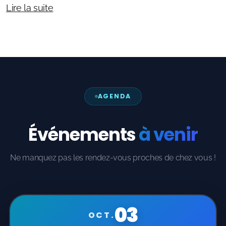
Lire la suite
AGENDA
Événements
à venir
Ne manquez pas les rendez-vous proches de chez vous !
03
OCT.