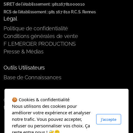
SIRET de l'établissement : 98116781000010
RCS de l'établissement : 981 167 810 R.C.S. Rennes
Légal
Politique de confidentialité
Conditions générales de vente
F LEMERCIER PRODUCTIONS
Presse & Médias
Outils Utilisateurs
Base de Connaissances
🍪 Cookies & confidentialité
℗ FLEMERCIERPRODUCTIONS 2026 - Copyright,
Nous utilisons des cookies pour
tous droits réservés.
améliorer votre expérience et analyser
notre trafic. Vous pouvez accepter,
J'accepte
refuser ou personnaliser vos choix. Ça
reste entre nous ! 🔐🙂