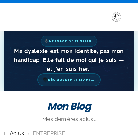
🌟
MESSAGE DE FLORIAN
"
Ma dyslexie est mon identité, pas mon
handicap. Elle fait de moi qui je suis —
et j'en suis fier.
"
→
📚
DÉCOUVRIR LE LIVRE
Mon Blog
Sensibilisation et Conférences sur les troubles DYS
Mes dernières actus...
Formations aux troubles DYS
Actus
ENTREPRISE