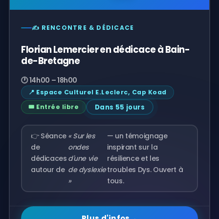
✍️ RENCONTRE & DÉDICACE
Florian Lemercier en dédicace à Bain-
de-Bretagne
🕐 14h00 – 18h00
📍 Espace Culturel E.Leclerc, Cap Koad
Dans 55 jours
🎟️ Entrée libre
👉 Séance
« Sur les
— un témoignage
de
ondes
inspirant sur la
dédicaces
d'une vie
résilience et les
autour de
de dyslexie
troubles Dys. Ouvert à
»
tous.
Plus d'infos
→