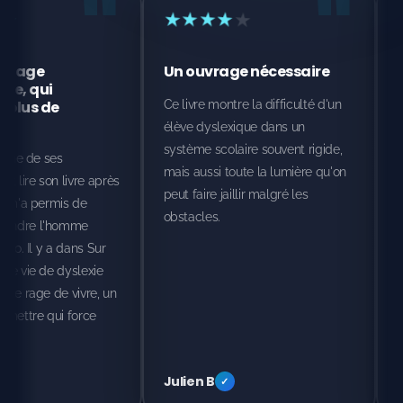
"
★
★
★
★
★
★
★
★
★
★
Une voix forte pour la
Un témoignage
cause des dys
bouleversant et i
Ce livre devrait être dans toutes
Son écriture est access
les écoles. Il donne une voix à
sincère, et terriblemen
ceux qu'on entend trop peu.
Un must pour mieux c
les troubles dys et pou
rappeler qu'on peut réu
même avec des différe
Sophie L
Mathieu P
✓
✓