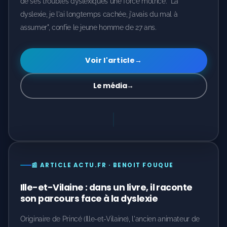
de ses troubles dyslexiques une force motrice. "La
dyslexie, je l'ai longtemps cachée, j'avais du mal à
assumer", confie le jeune homme de 27 ans.
Voir l'article
→
Le média
→
📰 ARTICLE ACTU.FR · BENOIT FOUQUE
Ille-et-Vilaine : dans un livre, il raconte
son parcours face à la dyslexie
Originaire de Princé (Ille-et-Vilaine), l'ancien animateur de