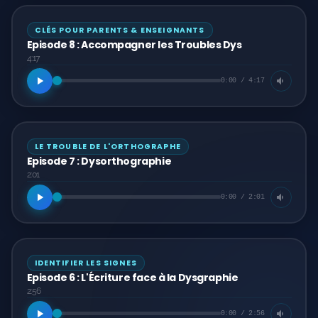
CLÉS POUR PARENTS & ENSEIGNANTS
Episode 8 : Accompagner les Troubles Dys
4:17
Mes Podcasts
0:00 / 4:17
Quartier Libre
UN PETIT DYS EN +
LE TROUBLE DE L'ORTHOGRAPHE
Episode 7 : Dysorthographie
Les Vies Extraordinaires
2:01
0:00 / 2:01
IDENTIFIER LES SIGNES
Episode 6 : L'Écriture face à la Dysgraphie
2:56
0:00 / 2:56