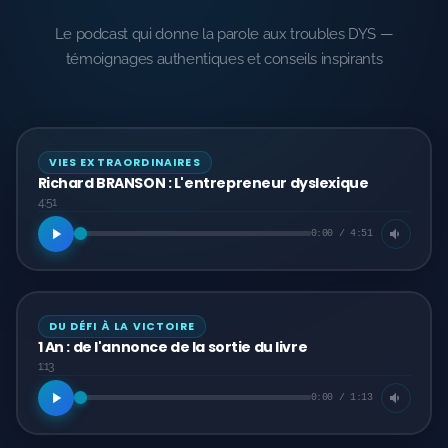
Consulting Accessibilité - Spécialité "Troubles DYS"
Le podcast qui donne la parole aux troubles DYS —
F LEMERCIER PRODUCTIONS
témoignages authentiques et conseils inspirants
💼 Autres services F LEMERCIER PRODUCTIONS
🎬 Studio Vidéos
VIES EXTRAORDINAIRES
Richard BRANSON : L'entrepreneur dyslexique
🎨Studio Graphique
4:51
0:00 / 4:51
🎙️ Studio Voix off
📼 Service de Numérisation de VHS
DU DÉFI À LA VICTOIRE
💼 Services formations
1 An : de l'annonce de la sortie du livre
1:13
0:00 / 1:13