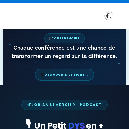
🎯
CONFÉRENCIER
"
Chaque conférence est une chance de
transformer un regard sur la différence.
"
→
📚
DÉCOUVRIR LE LIVRE
FLORIAN LEMERCIER · PODCAST
Sensibilisation et Conférences sur les troubles DYS
Formations aux troubles DYS
🎙️
Un Petit
DYS
en +