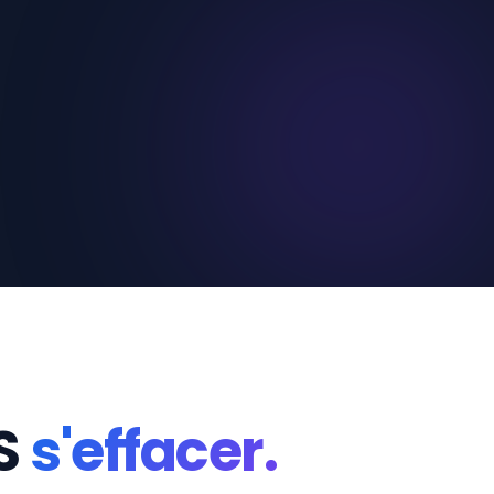
YS
s'effacer.