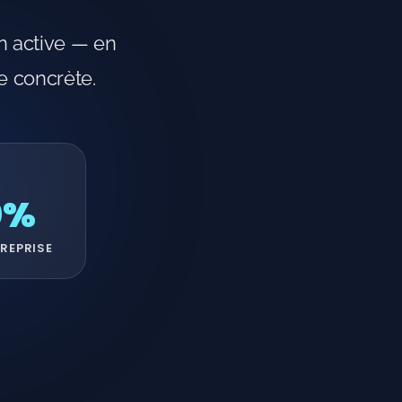
n active — en
e concrète.
0%
REPRISE