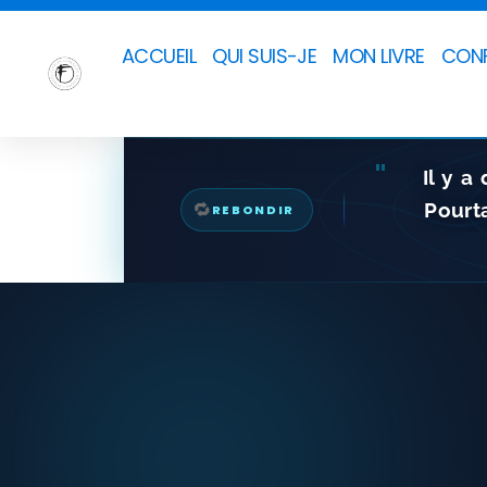
ACCUEIL
QUI SUIS-JE
MON LIVRE
CONF
"
Il y a
🔁
Pourta
REBONDIR