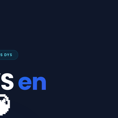
NS DYS
YS
en
