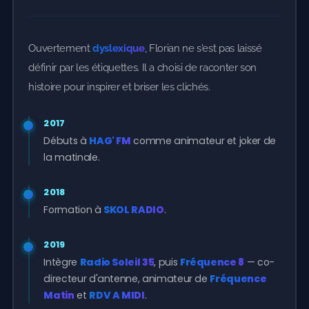
Ouvertement
dyslexique
, Florian ne s'est pas laissé
définir par les étiquettes. Il a choisi de raconter son
histoire pour inspirer et briser les clichés.
2017
Débuts à
HAG' FM
comme animateur et joker de
la matinale.
2018
Formation à
SKOL RADIO
.
2019
Intègre
Radio Soleil 35
, puis
Fréquence 8
— co-
directeur d'antenne, animateur de
Fréquence
Matin
et
RDV A MIDI
.