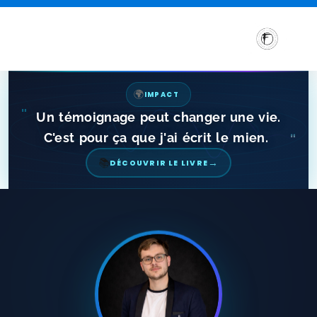
🌍
IMPACT
"
Un témoignage peut changer une vie.
C'est pour ça que j'ai écrit le mien.
"
→
📚
DÉCOUVRIR LE LIVRE
Sensibilisation et Conférences sur les troubles DYS
Formations aux troubles DYS