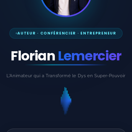
Consulting Accessibilité - Spécialité "Troubles DYS"
F LEMERCIER PRODUCTIONS
💼 Autres services F LEMERCIER PRODUCTIONS
AUTEUR · CONFÉRENCIER · ENTREPRENEUR
🎬 Studio Vidéos
Florian
Lemercier
🎨Studio Graphique
🎙️ Studio Voix off
L'Animateur qui a Transformé le Dys en Super-Pouvoir
📼 Service de Numérisation de VHS
💼 Services formations