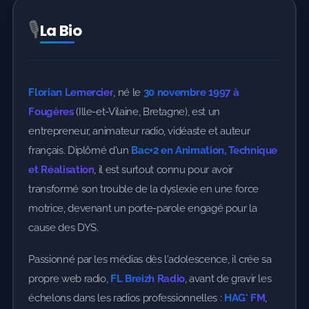
🎙️
La Bio
Mes Podcasts
Florian Lemercier
, né le
30 novembre 1997 à
Quartier Libre
Fougères
(Ille-et-Vilaine, Bretagne), est un
entrepreneur, animateur radio, vidéaste et auteur
UN PETIT DYS EN +
français. Diplômé d'un
Bac+2 en Animation, Technique
Les Vies Extraordinaires
et Réalisation
, il est surtout connu pour avoir
transformé son trouble de la dyslexie en une force
motrice, devenant un porte-parole engagé pour la
cause des DYS.
Passionné par les médias dès l'adolescence, il crée sa
propre web radio,
FL Breizh Radio
, avant de gravir les
échelons dans les radios professionnelles :
HAG' FM
,