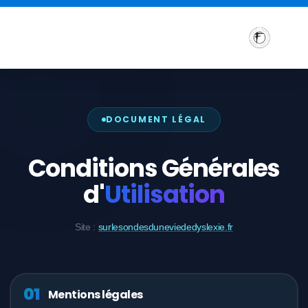
DOCUMENT LÉGAL
Conditions Générales
d'
Utilisation
Site :
surlesondesduneviededyslexie.fr
Sensibilisation et Conférences sur les troubles DYS
Formations aux troubles DYS
01
Mentions légales