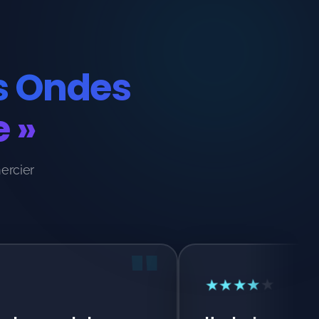
es Ondes
e »
ercier
"
★
★
★
★
★