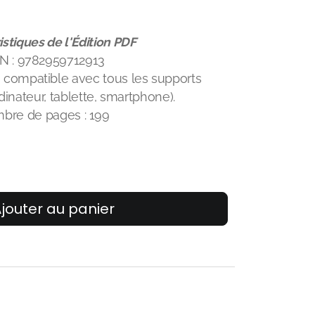
istiques de l'Édition PDF
N : 9782959712913
, compatible avec tous les supports
inateur, tablette, smartphone).
bre de pages : 199
jouter au panier