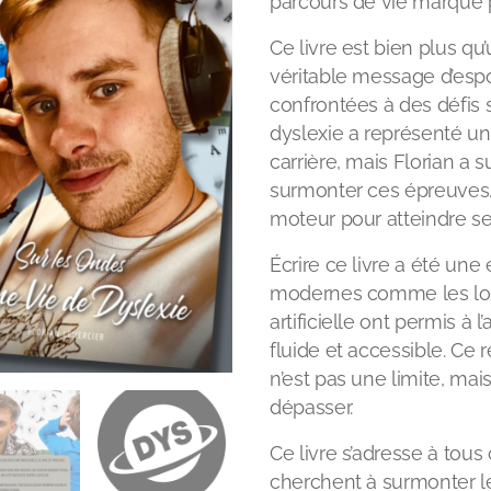
parcours de vie marqué p
Ce livre est bien plus qu
véritable message d’espo
confrontées à des défis s
dyslexie a représenté un
carrière, mais Florian a s
surmonter ces épreuves. I
moteur pour atteindre se
Écrire ce livre a été une
modernes comme les logic
artificielle ont permis à 
fluide et accessible. Ce 
n’est pas une limite, mai
dépasser.
Ce livre s’adresse à tous
cherchent à surmonter le