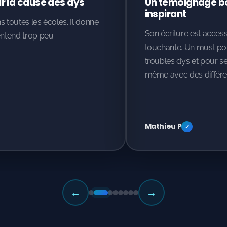
ur la cause des dys
Un témoignage bo
inspirant
ns toutes les écoles. Il donne
Son écriture est accessi
entend trop peu.
touchante. Un must p
troubles dys et pour se
même avec des différe
Mathieu P
✓
←
→