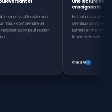
uleversant et
Une lecture essent
enseignants
ble, sincère, et terriblement
En tant que prof en collè
our mieux comprendre les
de mieux comprendre m
 rappeler qu'on peut réussir,
Lemercier met en lumiè
nces.
toujours en salle de cl
Clara M
✓