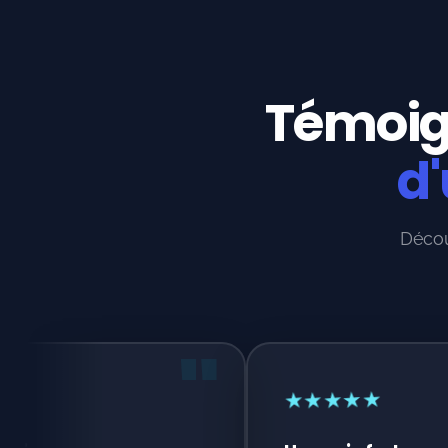
Témoig
d'
Décou
"
★
★
★
★
★