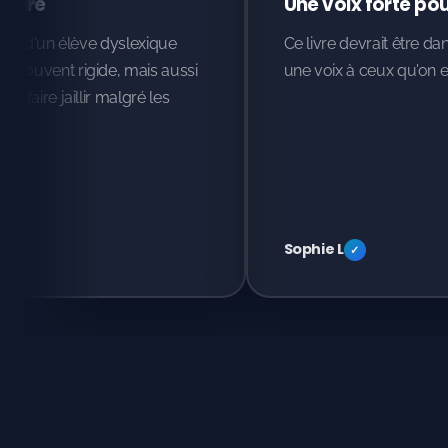
saire
Une voix forte po
culté d'un élève dyslexique
Ce livre devrait être da
e souvent rigide, mais aussi
une voix à ceux qu'on 
ut faire jaillir malgré les
Sophie L
✓