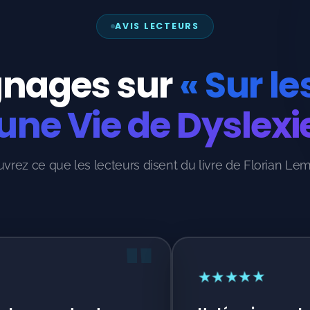
AVIS LECTEURS
nages sur
« Sur l
une Vie de Dyslexi
vrez ce que les lecteurs disent du livre de Florian Lem
"
★
★
★
★
★