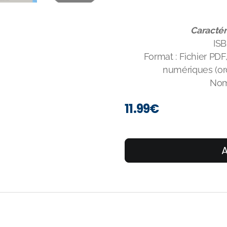
Caractér
ISB
Format : Fichier PDF
numériques (ord
Nom
11.99
€
A